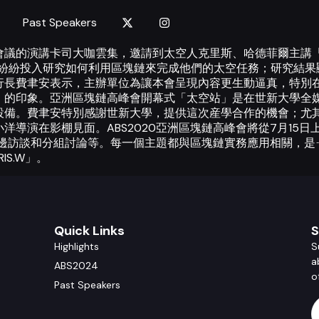
Past Speakers
會議的演講卡司大咖雲集，邀請到太空人克里斯、哈德菲爾主講
頭，紛紛投入研究如何利用區塊鏈來完成他們的太空任務；研究結
行長費聿安表示，主辦單位為讓本會呈現內容更生動逼真，特別
」的印象。亞洲區塊鏈高峰會開幕式「太空站」是在世新大學全媒
設備。費聿安特別感謝世新大學，提供這次産學合作的機會；尤其
導演在影棚見面。ABS2020亞洲區塊鏈高峰會將從7月15
爐邊訪談和分組討論等。每一個主題都與區塊鏈實務應用相關，是
S.W」。
Quick Links
S
Highlights
S
a
ABS2024
o
Past Speakers