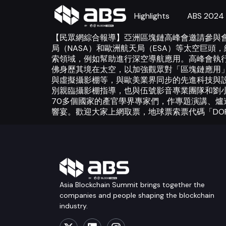
Highlights
ABS 2024
【民眾網綜合報導】亞洲區塊鏈高峰會邀請參與
局（NASA）和歐洲航天局（ESA）等太空巨
索領域，例如幫助進行深空導航應用。高峰會執
佛身歷其境在太空，以加強觀眾對「區塊鏈應用
與虛擬攝影棚等，與歐美業界同步的先進科技與
別親臨攝影棚指導，也與伍號影音專業團隊和劉小洋
70多個國家的產官學界專家們，作專題演講、
響宴。歡迎大家上網取票，地球票索票代碼「DORI
Asia Blockchain Summit brings together the
companies and people shaping the blockchain
industry.