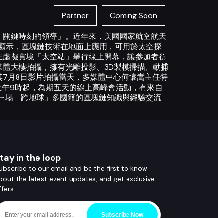
Partner
Coming Soon
「關鍵時刻的領導」。近年來，美國國家航空航天
果顯示，區塊鏈技術在地面上應用，可用於太空探
在虛擬實境「太空站」舉行缐上開幕，讓參加者彷
體大樓拍攝，擁有光雕投影、3D製模掃描、動捕
7月8日影片拍攝當天，多媒體中心何懷嵩主任特
日上午9時起，為期五天的線上高峰會活動，有來自
ㄧ場「跨地球」多國籍的區塊鏈知識與經驗交流
tay in the loop
ubscribe to our email and be the first to know
bout the latest event updates, and get exclusive
ffers.
Subscribe Now