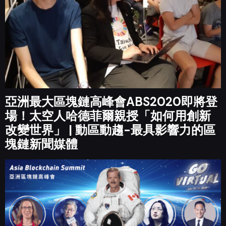
亞洲最大區塊鏈高峰會ABS2020即將登
場！太空人哈德菲爾親授「如何用創新
改變世界」 | 動區動趨-最具影響力的區
塊鏈新聞媒體