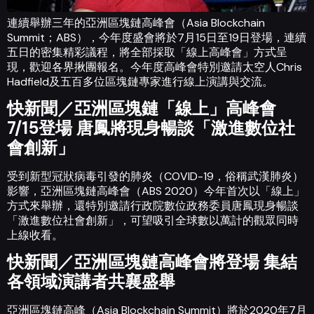
連續舉辦三年的亞洲區塊鏈高峰會（Asia Blockchain
Summit；ABS），今年度盛會將於7月15日至19日登場，連續
五日的密集精彩議程，將全部採取「線上高峰會」方式呈
現，歡迎各界揪團報名。今年度高峰會特別邀請太空人Chris
Hadfield及五百多位區塊鏈專家進行線上演講與交流。
快新聞／亞洲區塊鏈「線上」高峰會
7/15登場 唐鳳將現身暢談「激進數位社
會創新」
受到新型冠狀病毒引發的肺炎（COVID-19，俗稱武漢肺炎）
影響，亞洲區塊鏈高峰會（ABS 2020）今年首次以「線上」
方式來舉辦，還特別邀請行政院數位政務委員唐鳳現身暢談
「激進數位社會創新」，可望吸引全球數以萬計的觀眾同時
上線收看。
快新聞／亞洲區塊鏈高峰會將登場 集結
各領域演講者共襄盛舉
亞洲區塊鏈高峰（Asia Blockchain Summit）將於2020年7月